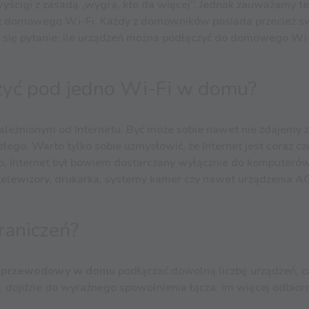
yścigi z zasadą „wygra, kto da więcej”. Jednak zauważamy te
ją z domowego Wi-Fi. Każdy z domowników posiada przecież 
ia się pytanie: ile urządzeń można podłączyć do domowego Wi
czyć pod jedno Wi-Fi w domu?
leżnionym od Internetu. Być może sobie nawet nie zdajemy z
 złego. Warto tylko sobie uzmysłowić, że Internet jest coraz 
o, Internet był bowiem dostarczany wyłącznie do komputerów,
, telewizory, drukarka, systemy kamer czy nawet urządzenia AG
raniczeń?
ezprzewodowy w domu
podłączać dowolną liczbę urządzeń, ca
eń, dojdzie do wyraźnego spowolnienia łącza. Im więcej odbior