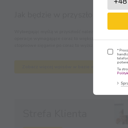
Jak będzie w przyszłości?
Wybiegając myślą w przyszłość należy liczyć się z ty
operacje wymagające coraz to większych prędkością a
stopniowe sięganie po coraz to wyższe prędkości inter
* Pros
handlo
telefo
potwie
Zobacz więcej wpisów w bazie wiedzy
Ta str
Polity
Spr
Strefa Klienta