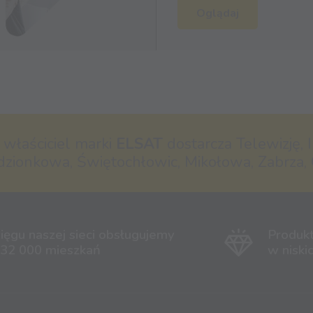
Oglądaj
- właściciel marki
ELSAT
dostarcza Telewizję, I
dzionkowa, Świętochłowic, Mikołowa, Zabrza, 
ięgu naszej sieci obsługujemy
Produk
 32 000 mieszkań
w niski