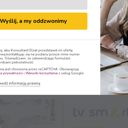
Wyślij, a my oddzwonimy
m, że urządzeń, które będą korzystać z internetu w naszych d
 korzystanie ze standardowego połączenia zacznie być probl
netu.
zę, aby Konsultant Elsat przedstawił mi ofertę
wą kontaktując się na podany przeze mnie numer
nu. Oświadczam, że zatwierdzając formularz
rdzam pełnoletność.
ona jest chroniona przez reCAPTCHA. Obowiązują
ka prywatności
i
Warunki korzystania
z usług Google.
awdź informację prawną