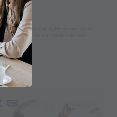
omach, będzie coraz więcej. Będziemy wykonywać
emowe i niewystarczające. Rozwiązaniem jest