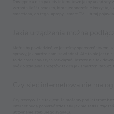
Dostępne u nich pakiety internetowe jakby urządzały w
wzrasta ilość urządzeń, które jednocześnie korzysta
smartfona, do tego laptopy i smart TV… I tutaj pojaw
Jakie urządzenia można podłą
Można by powiedzieć, że jesteśmy społeczeństwem uza
sprawy, jak bardzo nami zawładnął. Ale to nie jest nic
to do coraz nowszych rozwiązań. Jeszcze nie tak dawn
być do działania sprzętów takich jak smartfon, tablet
Czy sieć internetowa nie ma og
Czy rzeczywiście tak jest, że możemy pod
Internet b
Internet będą pobierać dziesiątki jak nie setki urządz
utrzymanie stabilnego sygnału.