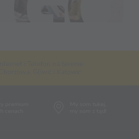
nternet i Telefon na terenie
Chorzowa, Gliwic i Katowic.
ty premium
My som tukej,
ch cenach
my som z tąd!