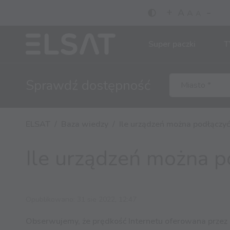
-
+
A
A
A
Super paczki
T
Sprawdź
dostępność
ELSAT
Baza wiedzy
Ile urządzeń można podłącz
Ile urządzeń można 
Opublikowano: 31 sie 2022, 12:47
Obserwujemy, że prędkość Internetu oferowana przez o