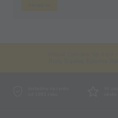
Zaloguj się
Virtual Operator Sp. z o.o. 
Rudy Śląskiej, Bytomia, Ra
Jesteśmy na rynku
W zas
od 1991 roku
około