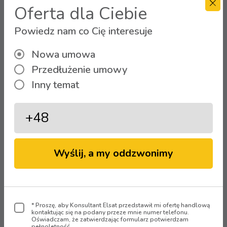
filmowe i serialowe po raz pierwszy
Oferta dla Ciebie
w telewizji. Nagradzane kino prosto z
Powiedz nam co Cię interesuje
Hollywood i najnowsze polskie hity.
Różnorodność gatunków. Najwięksi
Nowa umowa
reżyserzy i aktorzy. Autorskie
Przedłużenie umowy
programy, relacje na żywo z
Inny temat
największych wydarzeń w świecie
filmu.
Wszystkie kanały CANAL+ dostępne są w jakości
HD z dźwiękiem przestrzennym DD 5.1.
Wyślij, a my oddzwonimy
Możliwość wyboru wersji językowej.
Regulamin promocji znajdziesz
TUTAJ
* Proszę, aby Konsultant Elsat przedstawił mi ofertę handlową
kontaktując się na podany przeze mnie numer telefonu.
Oświadczam, że zatwierdzając formularz potwierdzam
pełnoletność.