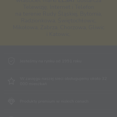
właściciel marki
ELSAT
dostarcza
Telewizję, Internet i Telefon
na terenie Rudy Śląskiej, Bytomia,
Radzionkowa, Świętochłowic,
Mikołowa, Zabrza, Chorzowa, Gliwic
i Katowic.
Jesteśmy na rynku
od 1991 roku
W zasięgu naszej sieci obsługujemy
około 32
000 mieszkań
Produkty premium
w niskich cenach