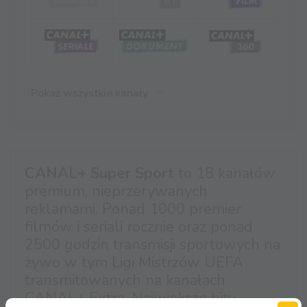
Pokaż wszystkie kanały
CANAL+ Super Sport
to 18 kanałów
premium, nieprzerywanych
reklamami. Ponad 1000 premier
filmów i seriali rocznie oraz ponad
2500 godzin transmisji sportowych na
żywo w tym Ligi Mistrzów UEFA
transmitowanych na kanałach
CANAL+ Extra. Największe hity