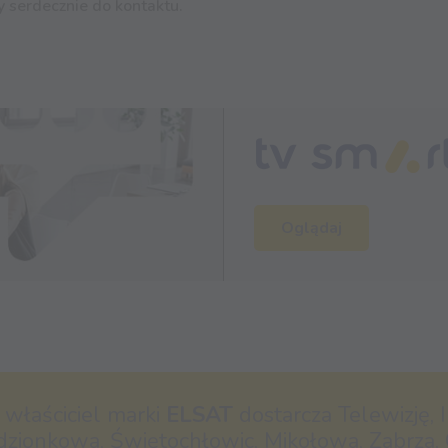
 serdecznie do kontaktu.
Oglądaj
- właściciel marki
ELSAT
dostarcza Telewizję, I
dzionkowa, Świętochłowic, Mikołowa, Zabrza, 