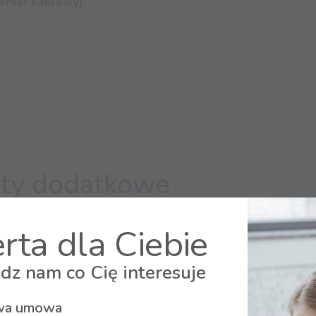
ternet Kablowy)
ukty dodatkowe
rta dla Ciebie
dz nam co Cię interesuje
m w każdym zakątku
a umowa