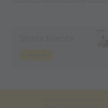
Zainteresowany ofertą Internetu od Elsat? Zapraszamy
Strefa Klienta
Zaloguj się
Virtual Operator Sp. z o.o. 
Rudy Śląskiej, Bytomia, Ra