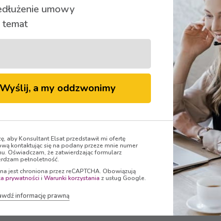
edłużenie umowy
 temat
Wyślij, a my oddzwonimy
ląsku
? Zapoznaj się z ofertą firmy Elsat, która oferuje abon
wym dla Ciebie. W ramach tego abonamentu prędkość pobieran
y) i 20 Mbit/s (internet kablowy). To doskonała propozycja 
odczas streamingów na żywo. Łącze o tak dużej prędkości jest
zę, aby Konsultant Elsat przedstawił mi ofertę
my również 1 konto emailowe o pojemności 600MB.
wą kontaktując się na podany przeze mnie numer
nu. Oświadczam, że zatwierdzając formularz
rdzam pełnoletność.
kańcom budynków wielorodzinnych. Nasz światłowód dociera
ona jest chroniona przez reCAPTCHA. Obowiązują
, szybkiego internetu. Wykorzystujemy technologię FTTH (Fi
ka prywatności
i
Warunki korzystania
z usług Google.
o mieszkania abonenta, bez urządzeń pośrednich. Internet w
awdź informację prawną
 HFC (Hybrid Fibre-Coaxial), będącej doskonałą współpracą