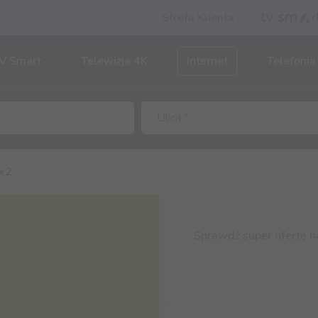
Strefa Klienta
V Smart
Telewizja 4K
Internet
Telefonia
x2
Sprawdź super ofertę n