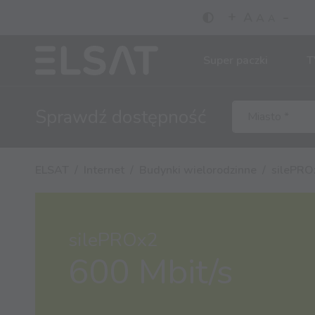
-
+
A
A
A
Super paczki
T
Sprawdź
dostępność
ELSAT
Internet
Budynki wielorodzinne
silePRO
silePROx2
600 Mbit/s