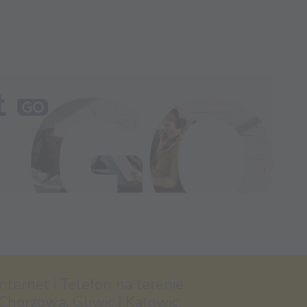
nternet i Telefon na terenie
Chorzowa, Gliwic i Katowic.