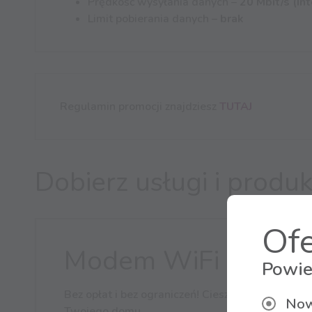
Prędkość wysyłania danych –
20 Mbit/s (In
Limit pobierania danych –
brak
Regulamin promocji znajdziesz
TUTAJ
Dobierz usługi i prod
Ofe
Modem WiFi
Powie
Bez opłat i bez ograniczeń! Ciesz się Internete
Now
Twojego domu.