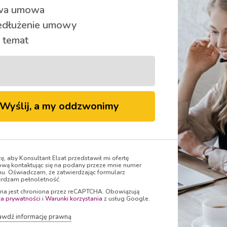
a umowa
 seriale oraz najlepsze brytyjskie filmy i seriale. Pakiet dla
edłużenie umowy
 temat
Wyślij, a my oddzwonimy
Oglądaj
zę, aby Konsultant Elsat przedstawił mi ofertę
wą kontaktując się na podany przeze mnie numer
nu. Oświadczam, że zatwierdzając formularz
rdzam pełnoletność.
ona jest chroniona przez reCAPTCHA. Obowiązują
ka prywatności
i
Warunki korzystania
z usług Google.
awdź informację prawną