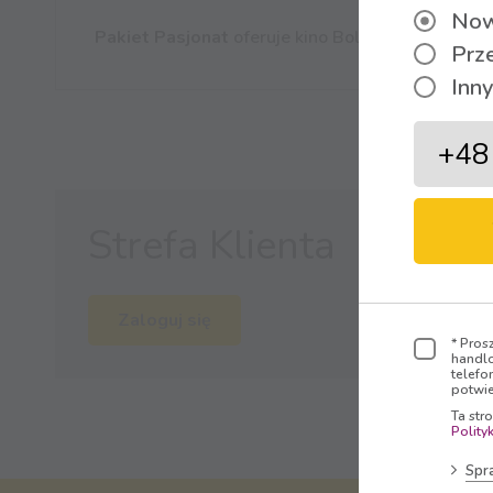
Now
Pakiet Pasjonat
oferuje kino Bollywood, tureckie
Prz
Inny
Strefa Klienta
Zaloguj się
* Pros
handlo
telefo
potwie
Ta str
Polity
Spr