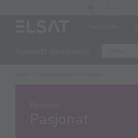
-
+
A
A
A
Super paczki
T
Sprawdź
dostępność
ELSAT
Pakiety Premium
Pasjonat
Pasjonat
Pasjonat