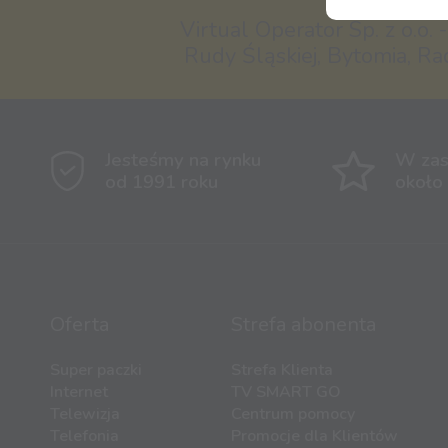
Virtual Operator Sp. z o.o. 
Rudy Śląskiej, Bytomia, Ra
Jesteśmy na rynku
W zas
od 1991 roku
około
Oferta
Strefa abonenta
Super paczki
Strefa Klienta
Internet
TV SMART GO
Telewizja
Centrum pomocy
Telefonia
Promocje dla Klientów