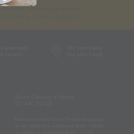
nternet i Telefon na terenie
Chorzowa, Gliwic i Katowic.
ty premium
My som tukej,
ch cenach
my som z tąd!
Biuro Obsługi Klienta:
32 440 60 60
Nasi konsultanci są do Twojej dyspozycji:
w dni robocze w godzinach 8:00 – 18:00
w soboty w godzinach 8:00 – 12:00