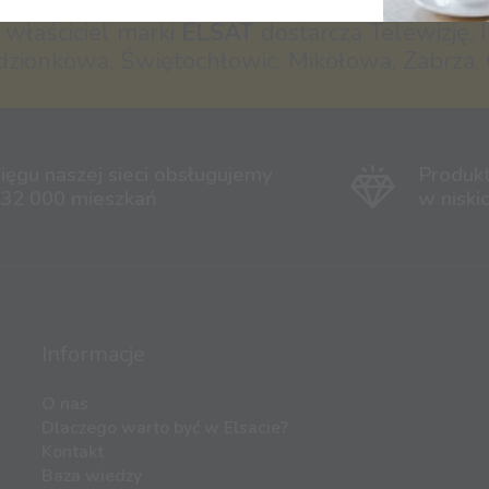
- właściciel marki
ELSAT
dostarcza Telewizję, I
dzionkowa, Świętochłowic, Mikołowa, Zabrza, 
ięgu naszej sieci obsługujemy
Produk
 32 000 mieszkań
w niski
Informacje
O nas
Dlaczego warto być w Elsacie?
Kontakt
Baza wiedzy