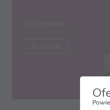
4,90 zł/mies.
Zamów
Ofe
Powie