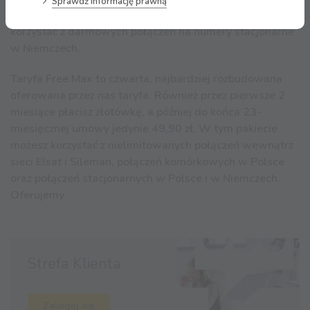
Sprawdź informację prawną
stacjonarnych na terenie Polski. Dodatkowo możesz
korzystać z darmowych połączeń na numery stacjonarne
w Niemczech.
Taryfa Free Max to czwarta, najbardziej rozbudowana
oferowana przez nas taryfa. Również przez pierwsze 2
miesiące płacisz złotówkę, a później do końca 23-
miesięcznej umowy jedynie 49,90 zł. W tym pakiecie
możesz korzystać z nielimitowanych połączeń wewnątrz
sieci Elsat i Sileman, połączeń komórkowych w Polsce
oraz połączeń stacjonarnych w Polsce i w Niemczech.
Oferujemy
Strefa Klienta
Zaloguj się