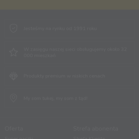
Jesteśmy na rynku
od 1991 roku
W zasięgu naszej sieci obsługujemy
około 32
000 mieszkań
Produkty premium
w niskich cenach
My som tukej,
my som z tąd!
Oferta
Strefa abonenta
Super paczki
Strefa Klienta