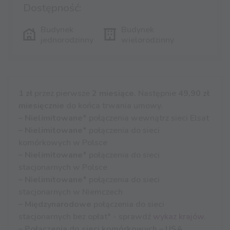
Dostępność:
Budynek
Budynek
jednorodzinny
wielorodzinny
1 zł
przez pierwsze
2 miesiące.
Następnie
49,90 zł
miesięcznie
do końca trwania umowy.
–
Nielimitowane*
połączenia wewnątrz sieci Elsat
– Nielimitowane*
połączenia do sieci
komórkowych w Polsce
– Nielimitowane*
połączenia do sieci
stacjonarnych w Polsce
– Nielimitowane*
połączenia do sieci
stacjonarnych w Niemczech
– Międzynarodowe
połączenia do sieci
stacjonarnych bez opłat* - sprawdź
wykaz krajów
.
– Połączenia do sieci komórkowych – USA