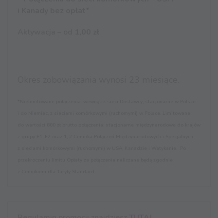
i Kanady bez opłat*
Aktywacja – od
1,00 zł
Okres zobowiązania wynosi 23 miesiące.
*Nielimitowane połączenia: wewnątrz sieci Dostawcy, stacjonarne w Polsce
i do Niemiec, z sieciami komórkowymi (ruchomymi) w Polsce. Limitowane
do wartości 800 zł brutto połączenia: stacjonarne międzynarodowe do krajów
z grupy E1, E2 oraz 1, 2 Cennika Połączeń Międzynarodowych i Specjalnych
z sieciami komórkowymi (ruchomymi) w USA, Kanadzie i Watykanie. Po
przekroczeniu limitu Opłaty za połączenia naliczane będą zgodnie
z Cennikiem dla Taryfy Standard.
Regulamin promocji znajdziesz
TUTAJ