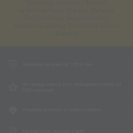
Telewizję, Internet i Telefon
na terenie Rudy Śląskiej, Bytomia,
Radzionkowa, Świętochłowic,
Mikołowa, Zabrza, Chorzowa, Gliwic
i Katowic.
Jesteśmy na rynku
od 1991 roku
W zasięgu naszej sieci obsługujemy
około 32
000 mieszkań
Produkty premium
w niskich cenach
My som tukej,
my som z tąd!