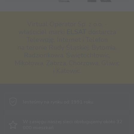
Virtual Operator Sp. z o.o. -
właściciel marki
ELSAT
dostarcza
Telewizję, Internet i Telefon
na terenie Rudy Śląskiej, Bytomia,
Radzionkowa, Świętochłowic,
Mikołowa, Zabrza, Chorzowa, Gliwic
i Katowic.
Jesteśmy na rynku
od 1991 roku
W zasięgu naszej sieci obsługujemy
około 32
000 mieszkań