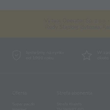
Virtual Operator Sp. z o.o. 
Rudy Śląskiej, Bytomia, Ra
Jesteśmy na rynku
W zas
od 1991 roku
około
Oferta
Strefa abonenta
Super paczki
Strefa Klienta
Internet
TV SMART GO