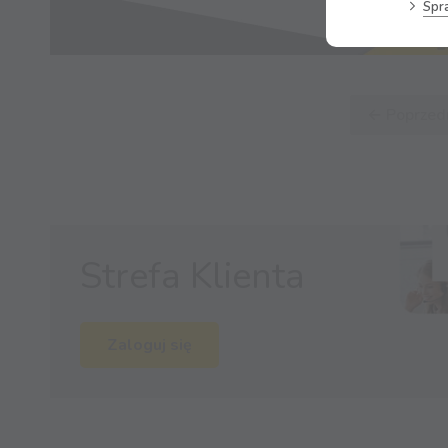
Spr
← Poprzed
Strefa Klienta
Zaloguj się