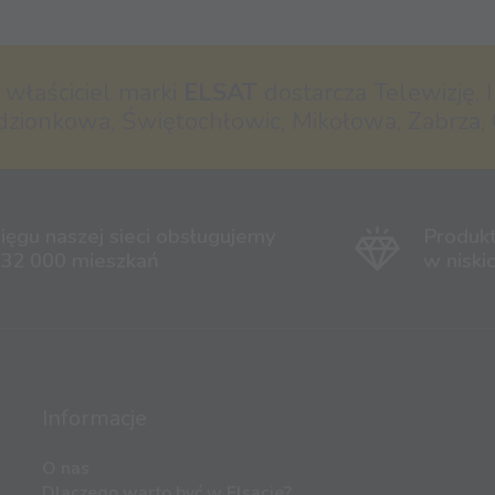
- właściciel marki
ELSAT
dostarcza Telewizję, I
dzionkowa, Świętochłowic, Mikołowa, Zabrza, 
ięgu naszej sieci obsługujemy
Produk
 32 000 mieszkań
w niski
Informacje
O nas
Dlaczego warto być w Elsacie?