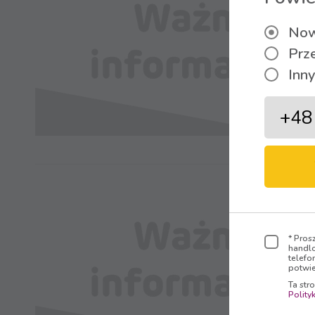
Now
Prz
Inny
* Pros
handlo
telefo
potwie
Ta str
Polity