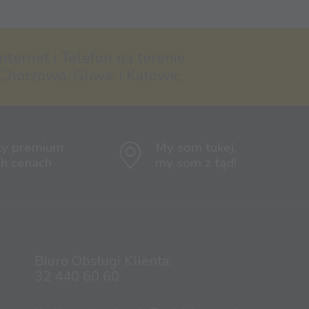
nternet i Telefon na terenie
Chorzowa, Gliwic i Katowic.
ty premium
My som tukej,
ch cenach
my som z tąd!
Biuro Obsługi Klienta:
32 440 60 60