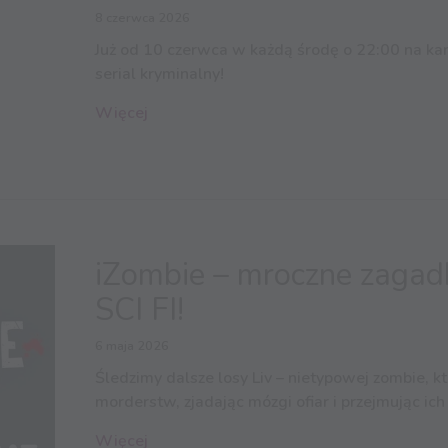
8 czerwca 2026
Już od 10 czerwca w każdą środę o 22:00 na kan
serial kryminalny!
Więcej
iZombie – mroczne zagadk
SCI FI!
6 maja 2026
Śledzimy dalsze losy Liv – nietypowej zombie, 
morderstw, zjadając mózgi ofiar i przejmując ic
Więcej