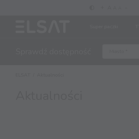
-
+
A
A
A
Super paczki
T
Sprawdź
dostępność
ELSAT
Aktualności
Aktualności