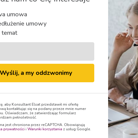
30.04 skrócone godziny 
a umowa
28 kwietnia 2026
edłużenie umowy
W czwartek 30.04 Biuro Obsługi Klienta w Byto
 temat
Więcej
Wyślij, a my oddzwonimy
Prace modernizacyjne - p
Telewizji
zę, aby Konsultant Elsat przedstawił mi ofertę
wą kontaktując się na podany przeze mnie numer
nu. Oświadczam, że zatwierdzając formularz
24 kwietnia 2026
rdzam pełnoletność.
ona jest chroniona przez reCAPTCHA. Obowiązują
W dniu 27.04.2026 r. przeprowadzimy moderniza
ka prywatności
i
Warunki korzystania
z usług Google.
mogą wystąpić przerwy w dostępie do usług Tel