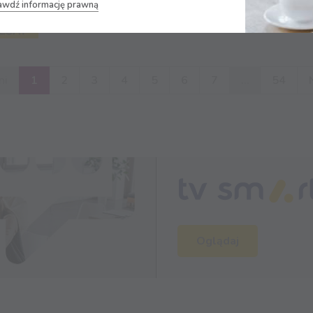
awdź informację prawną
Więcej
ni
1
2
3
4
5
6
7
…
54
Oglądaj