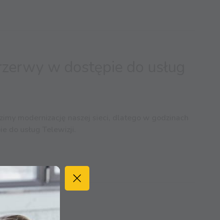
rzerwy w dostępie do usług
imy modernizację naszej sieci, dlatego w godzinach
e do usług Telewizji.