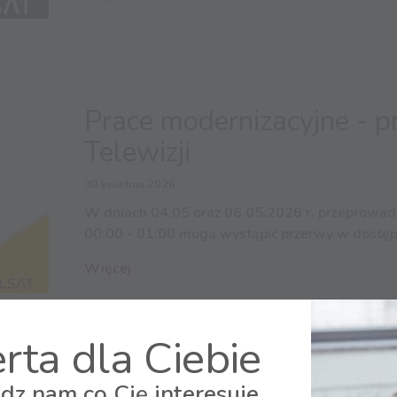
Prace modernizacyjne - p
Telewizji
30 kwietnia 2026
W dniach 04.05 oraz 06.05.2026 r. przeprowadz
00:00 - 01:00 mogą wystąpić przerwy w dostępi
Więcej
rta dla Ciebie
dz nam co Cię interesuje