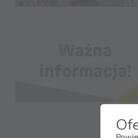
Ofe
Powie