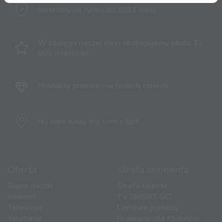
Jesteśmy na rynku
od 1991 roku
W zasięgu naszej sieci obsługujemy
około 32
000 mieszkań
Produkty premium
w niskich cenach
My som tukej,
my som z tąd!
Oferta
Strefa abonenta
Super paczki
Strefa Klienta
Internet
TV SMART GO
Telewizja
Centrum pomocy
Telefonia
Promocje dla Klientów