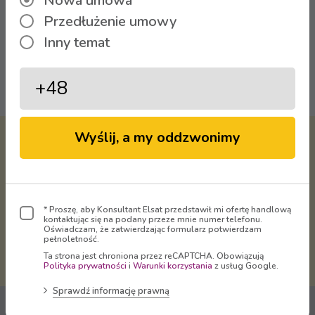
Nowa umowa
Przedłużenie umowy
Inny temat
Oglądaj
Wyślij, a my oddzwonimy
Virtual Operator Sp. z o.o. -
właściciel marki
ELSAT
dostarcza
Telewizję, Internet i Telefon
na terenie Rudy Śląskiej, Bytomia,
* Proszę, aby Konsultant Elsat przedstawił mi ofertę handlową
Radzionkowa, Świętochłowic,
kontaktując się na podany przeze mnie numer telefonu.
Oświadczam, że zatwierdzając formularz potwierdzam
Mikołowa, Zabrza, Chorzowa, Gliwic
pełnoletność.
i Katowic.
Ta strona jest chroniona przez reCAPTCHA. Obowiązują
Polityka prywatności
i
Warunki korzystania
z usług Google.
Sprawdź informację prawną