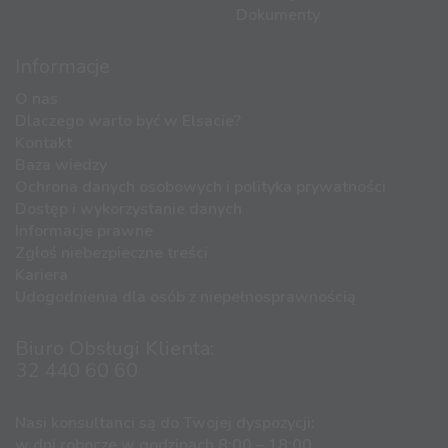
Dokumenty
Informacje
O nas
Dlaczego warto być w Elsacie?
Kontakt
Baza wiedzy
Ochrona danych osobowych i polityka prywatności
Dostęp i wykorzystanie danych
Informacje prawne
Zgłoś niebezpieczne treści
Kariera
Udogodnienia dla osób z niepełnosprawnością
Biuro Obsługi Klienta:
32 440 60 60
Nasi konsultanci są do Twojej dyspozycji:
w dni robocze w godzinach 8:00 – 18:00