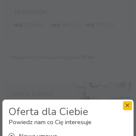
Technologie:
FTTH
HFC
FTTB
Regulamin promocji znajdziesz
TUTAJ
Strefa Klienta
Oferta dla Ciebie
Zaloguj się
Powiedz nam co Cię interesuje