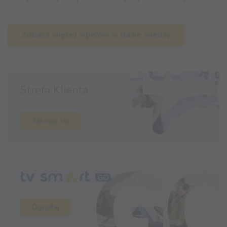
Zobacz więcej wpisów w bazie wiedzy
Strefa Klienta
Zaloguj się
Oglądaj