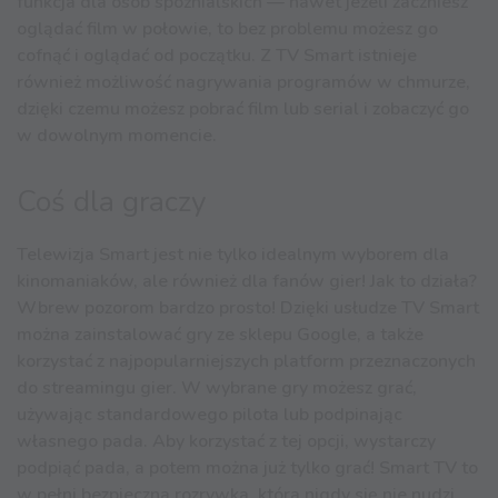
funkcja dla osób spóźnialskich — nawet jeżeli zaczniesz
oglądać film w połowie, to bez problemu możesz go
cofnąć i oglądać od początku. Z TV Smart istnieje
również możliwość nagrywania programów w chmurze,
dzięki czemu możesz pobrać film lub serial i zobaczyć go
w dowolnym momencie.
Coś dla graczy
Telewizja Smart jest nie tylko idealnym wyborem dla
kinomaniaków, ale również dla fanów gier! Jak to działa?
Wbrew pozorom bardzo prosto! Dzięki usłudze TV Smart
można zainstalować gry ze sklepu Google, a także
korzystać z najpopularniejszych platform przeznaczonych
do streamingu gier. W wybrane gry możesz grać,
używając standardowego pilota lub podpinając
własnego pada. Aby korzystać z tej opcji, wystarczy
podpiąć pada, a potem można już tylko grać! Smart TV to
w pełni bezpieczna rozrywka, która nigdy się nie nudzi.