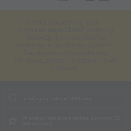
Virtual Operator Sp. z o.o. -
właściciel marki
ELSAT
dostarcza
Telewizję, Internet i Telefon
na terenie Rudy Śląskiej, Bytomia,
Radzionkowa, Świętochłowic,
Mikołowa, Zabrza, Chorzowa, Gliwic
i Katowic.
Jesteśmy na rynku
od 1991 roku
W zasięgu naszej sieci obsługujemy
około 32
000 mieszkań