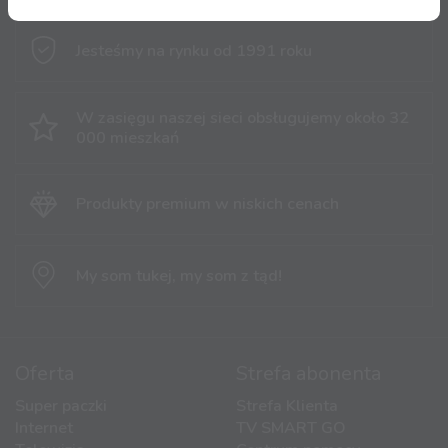
Jesteśmy na rynku
od 1991 roku
W zasięgu naszej sieci obsługujemy
około 32
000 mieszkań
Produkty premium
w niskich cenach
My som tukej,
my som z tąd!
Oferta
Strefa abonenta
Super paczki
Strefa Klienta
Internet
TV SMART GO