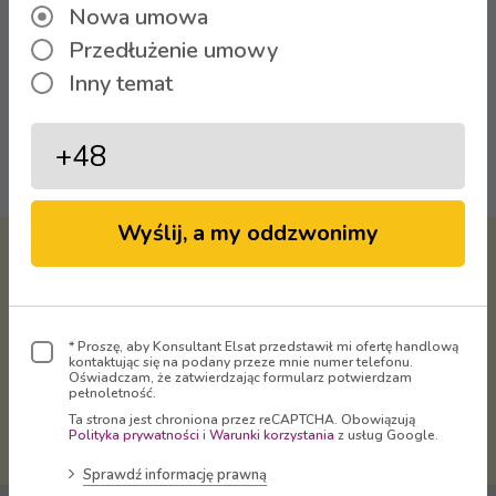
Nowa umowa
Przedłużenie umowy
Inny temat
Oglądaj
Wyślij, a my oddzwonimy
Virtual Operator Sp. z o.o. -
właściciel marki
ELSAT
dostarcza
Telewizję, Internet i Telefon
na terenie Rudy Śląskiej, Bytomia,
* Proszę, aby Konsultant Elsat przedstawił mi ofertę handlową
kontaktując się na podany przeze mnie numer telefonu.
Radzionkowa, Świętochłowic,
Oświadczam, że zatwierdzając formularz potwierdzam
pełnoletność.
Mikołowa, Zabrza, Chorzowa, Gliwic
Ta strona jest chroniona przez reCAPTCHA. Obowiązują
i Katowic.
Polityka prywatności
i
Warunki korzystania
z usług Google.
Sprawdź informację prawną