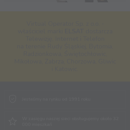
Virtual Operator Sp. z o.o. -
właściciel marki
ELSAT
dostarcza
Telewizję, Internet i Telefon
na terenie Rudy Śląskiej, Bytomia,
Radzionkowa, Świętochłowic,
Mikołowa, Zabrza, Chorzowa, Gliwic
i Katowic.
Jesteśmy na rynku
od 1991 roku
W zasięgu naszej sieci obsługujemy
około 32
000 mieszkań