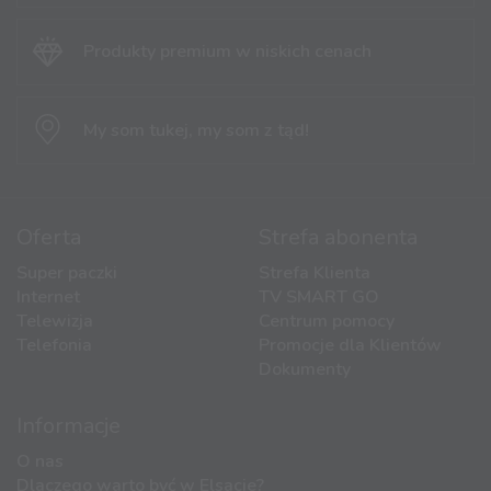
Produkty premium
w niskich cenach
My som tukej,
my som z tąd!
Oferta
Strefa abonenta
Super paczki
Strefa Klienta
Internet
TV SMART GO
Telewizja
Centrum pomocy
Telefonia
Promocje dla Klientów
Dokumenty
Informacje
O nas
Dlaczego warto być w Elsacie?