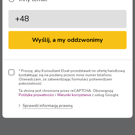
Abonent otrzymał drobny upominek
oraz informację o trwających obecnie
promocjach. Bez problemu każdy
z gości znalazł u nas coś dla siebie.
Wyślij, a my oddzwonimy
Bardzo dziękujemy organizatorom
za zaproszenie i możliwość wzięcia
udziału w przygotowaniach tego
wspaniałego wydarzenia! Aktywność
* Proszę, aby Konsultant Elsat przedstawił mi ofertę handlową
fizyczna to niezastąpiony czynnik
kontaktując się na podany przeze mnie numer telefonu.
Oświadczam, że zatwierdzając formularz potwierdzam
zdrowego życia. Nasze firmy
pełnoletność.
doskonale zdają sobie z tego sprawę
Ta strona jest chroniona przez reCAPTCHA. Obowiązują
Polityka prywatności
i
Warunki korzystania
z usług Google.
i zawsze chętnie wspierają tego typu
inicjatywy.
Sprawdź informację prawną