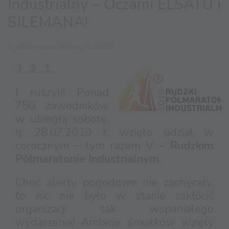
Industrialny – Oczami ELSATU i
SILEMANA!
Opublikowano: 30 sierpnia 2020
3…2…1…
I ruszyli! Ponad
750 zawodników
w ubiegłą sobotę,
tj. 28.07.2019 r. wzięło udział w
corocznym – tym razem V –
Rudzkim
Półmaratonie Industrialnym
.
Choć alerty pogodowe nie zachęcały,
to nic nie było w stanie zakłócić
organizacji tak wspaniałego
wydarzenia! Ambicje śmiałków wzięły