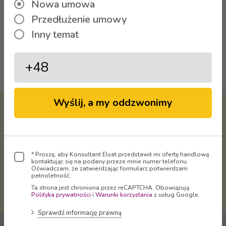
Nowa umowa
Przedłużenie umowy
Inny temat
Oglądaj
Wyślij, a my oddzwonimy
Virtual Operator Sp. z o.o. -
właściciel marki
ELSAT
dostarcza
Telewizję, Internet i Telefon
na terenie Rudy Śląskiej, Bytomia,
* Proszę, aby Konsultant Elsat przedstawił mi ofertę handlową
kontaktując się na podany przeze mnie numer telefonu.
Radzionkowa, Świętochłowic,
Oświadczam, że zatwierdzając formularz potwierdzam
Mikołowa, Zabrza, Chorzowa, Gliwic
pełnoletność.
Ta strona jest chroniona przez reCAPTCHA. Obowiązują
i Katowic.
Polityka prywatności
i
Warunki korzystania
z usług Google.
Sprawdź informację prawną