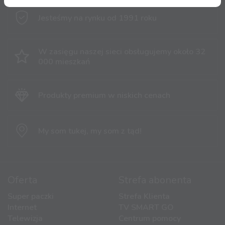
Jesteśmy na rynku
od 1991 roku
W zasięgu naszej sieci obsługujemy
około 32
000 mieszkań
Produkty premium
w niskich cenach
My som tukej,
my som z tąd!
Oferta
Strefa abonenta
Super paczki
Strefa Klienta
Internet
TV SMART GO
Telewizja
Centrum pomocy