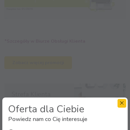
*Szczegóły w Biurze Obsługi Klienta
Zobacz więcej promocji
Strefa Klienta
Oferta dla Ciebie
Zaloguj się
Powiedz nam co Cię interesuje