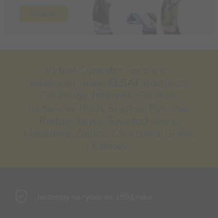
Oglądaj
Virtual Operator Sp. z o.o. -
właściciel marki
ELSAT
dostarcza
Telewizję, Internet i Telefon
na terenie Rudy Śląskiej, Bytomia,
Radzionkowa, Świętochłowic,
Mikołowa, Zabrza, Chorzowa, Gliwic
i Katowic.
Jesteśmy na rynku
od 1991 roku