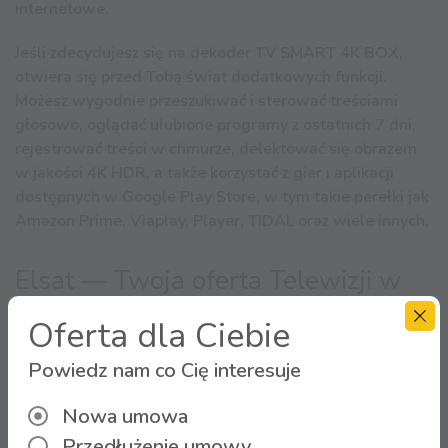
internetowe.
Jeśli zdecydujesz się na dekoder TV SMART 4K BOX,
otwiera się przed Tobą świat dodatkowych funkcji.
Możesz wygodnie przeszukiwać i sterować treściami
głosowo, oglądać ulubione programy z ostatnich 7 dni,
rejestrować treści w chmurze, delektować się obrazem
w jakości 4K HDR, a także korzystać z gier i aplikacji
dostępnych w Google Play Store, w tym takie perełki jak
Amazon Prime, Viaplay, Player, TIDAL oraz wiele innych.
Elsat — Twoja oferta Telewizji w
Bytomiu
Oferta dla Ciebie
Proponujemy różnorodne opcje dostępu do ponad 200
Powiedz nam co Cię interesuje
kanałów oferowanych w jakości 4K. Nasze oferty różnią
się zarówno liczbą kanałów, w tym tych w jakości HD, jak
Nowa umowa
i ceną, abyś mógł znaleźć opcję telewizji w Bytomiu
Przedłużenie umowy