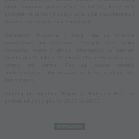
mogli ponownie przenieść się do lat 70., kiedy to o
porządek na ulicach Nowego Jorku dbał nieustraszony i
charyzmatyczny detektyw Theo Kojak.
Bohaterom "Hudsona i Rexa" nie są straszne
morderstwa ani kradzieże. Policyjny duet szuka
dowodów, węszy i ujmuje przestępców w sennym
miasteczku St. John’s. Detektyw Charlie Hudson i jego
wierny, psi partner Rex są jeszcze bardziej
zdeterminowani, aby wsadzić za kraty każdego, kto
łamie prawo.
Oglądaj po południu. "Kojak" i "Hudson i Rex" od
poniedziałku do piątku od 16:00 do 20:00.