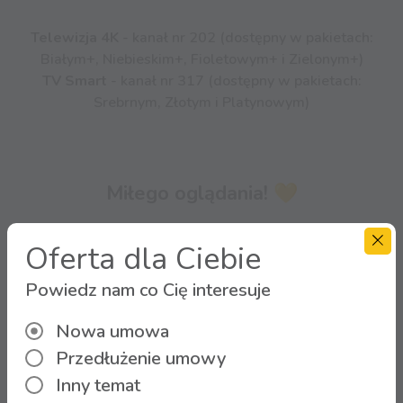
Telewizja 4K
- kanał nr 202 (dostępny w pakietach:
Białym+, Niebieskim+, Fioletowym+ i Zielonym+)
TV Smart
- kanał nr 317 (dostępny w pakietach:
Srebrnym, Złotym i Platynowym)
Miłego oglądania! 💛
Oferta dla Ciebie
Powiedz nam co Cię interesuje
Nowa umowa
Przedłużenie umowy
Inny temat