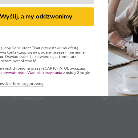
Wyślij, a my oddzwonimy
zę, aby Konsultant Elsat przedstawił mi ofertę
- właściciel marki
ELSAT
dostarcza Telewizję, I
wą kontaktując się na podany przeze mnie numer
nu. Oświadczam, że zatwierdzając formularz
dzionkowa, Świętochłowic, Mikołowa, Zabrza, 
rdzam pełnoletność.
ona jest chroniona przez reCAPTCHA. Obowiązują
ka prywatności
i
Warunki korzystania
z usług Google.
awdź informację prawną
ięgu naszej sieci obsługujemy
Produk
 32 000 mieszkań
w niski