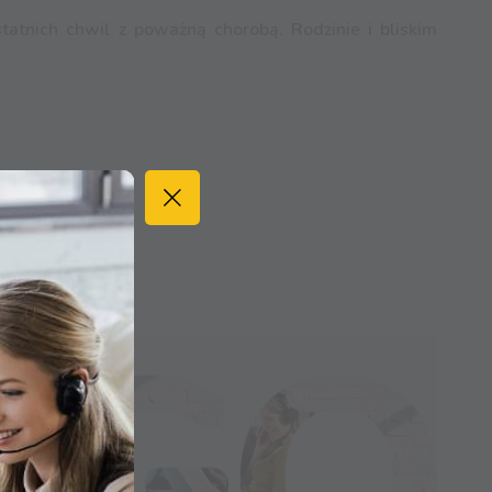
atnich chwil z poważną chorobą. Rodzinie i bliskim