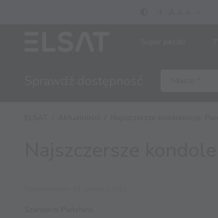
-
+
A
A
A
Super paczki
T
Sprawdź
dostępność
ELSAT
Aktualności
Najszczersze kondolencje. Pani
Najszczersze kondolen
Opublikowano: 17 czerwca 2022
Szanowni Państwo,