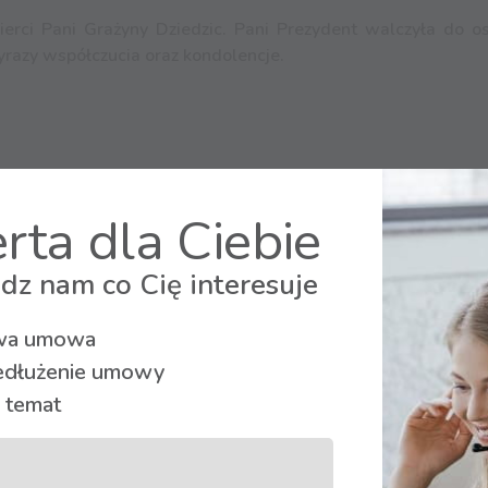
ci Pani Grażyny Dziedzic. Pani Prezydent walczyła do ost
yrazy współczucia oraz kondolencje.
rta dla Ciebie
dz nam co Cię interesuje
a umowa
edłużenie umowy
 temat
Oglądaj