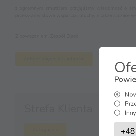
z ogromnym smutkiem przyjęliśmy wiadomość o śmier
przesyłamy słowa wsparcia, otuchy, a także szczere w
Z poważaniem, Zespół Elsat
Zobacz więcej aktualności
Ofe
Powie
Now
Prz
Strefa Klienta
Inny
Zaloguj się