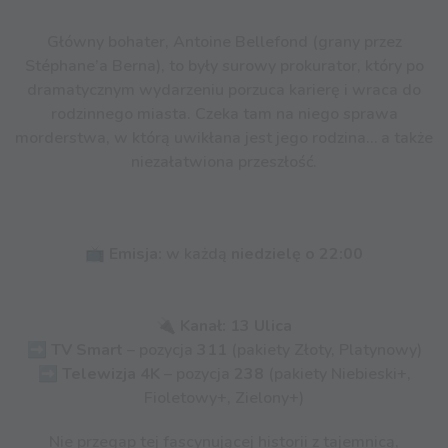
Główny bohater, Antoine Bellefond (grany przez
Stéphane’a Berna), to były surowy prokurator, który po
dramatycznym wydarzeniu porzuca karierę i wraca do
rodzinnego miasta. Czeka tam na niego sprawa
morderstwa, w którą uwikłana jest jego rodzina… a także
niezałatwiona przeszłość.
📺
Emisja:
w każdą
niedzielę o 22:00
🔌
Kanał:
13 Ulica
➡️
TV Smart
– pozycja
311
(pakiety Złoty, Platynowy)
➡️
Telewizja 4K
– pozycja
238
(pakiety Niebieski+,
Fioletowy+, Zielony+)
Nie przegap tej fascynującej historii z tajemnicą,