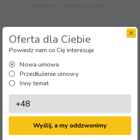
dramatem i francuskim klimatem.
Włącz 13 Ulicę i daj się porwać śledztwu
💛
Oferta dla Ciebie
Powiedz nam co Cię interesuje
Zobacz więcej aktualności
Nowa umowa
Przedłużenie umowy
Inny temat
Strefa Klienta
Zaloguj się
Wyślij, a my oddzwonimy