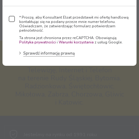
Oglądaj
* Proszę, aby Konsultant Elsat przedstawił mi ofertę handlową
kontaktując się na podany przeze mnie numer telefonu.
Oświadczam, że zatwierdzając formularz potwierdzam
pełnoletność.
Ta strona jest chroniona przez reCAPTCHA. Obowiązują
Polityka prywatności
i
Warunki korzystania
z usług Google.
Virtual Operator Sp. z o.o. -
Sprawdź informację prawną
właściciel marki
ELSAT
dostarcza
Telewizję, Internet i Telefon
na terenie Rudy Śląskiej, Bytomia,
Radzionkowa, Świętochłowic,
Mikołowa, Zabrza, Chorzowa, Gliwic
i Katowic.
Jesteśmy na rynku
od 1991 roku