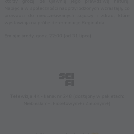
którzy grożą, że ujawnią jego prawdziwą naturę.
Napięcia w społeczności nadprzyrodzonych wzrastają, co
prowadzi do nieoczekiwanych sojuszy i zdrad, które
wystawiają na próbę determinację Reginalda.
Emisja:
środy, godz. 22:00 (od 31 lipca)
Telewizja 4K
- kanał nr 248 (dostępny w pakietach:
Niebieskim+, Fioletowym+ i Zielonym+)