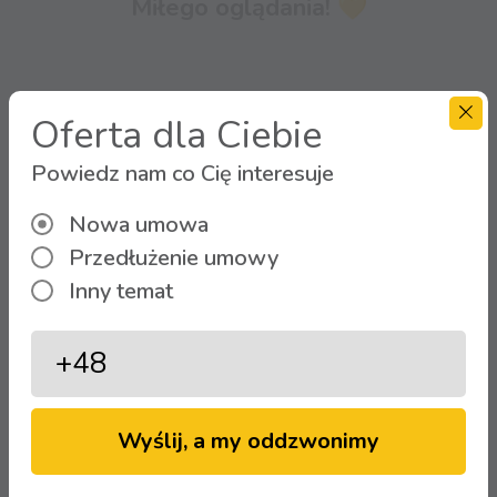
Miłego oglądania! 💛
Oferta dla Ciebie
Powiedz nam co Cię interesuje
Zobacz więcej aktualności
Nowa umowa
Przedłużenie umowy
Inny temat
Strefa Klienta
Zaloguj się
Wyślij, a my oddzwonimy