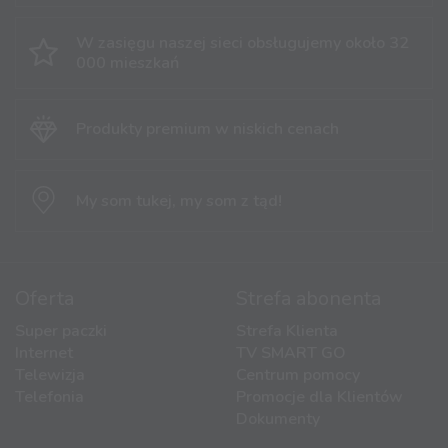
W zasięgu naszej sieci obsługujemy
około 32
000 mieszkań
Produkty premium
w niskich cenach
My som tukej,
my som z tąd!
Oferta
Strefa abonenta
Super paczki
Strefa Klienta
Internet
TV SMART GO
Telewizja
Centrum pomocy
Telefonia
Promocje dla Klientów
Dokumenty