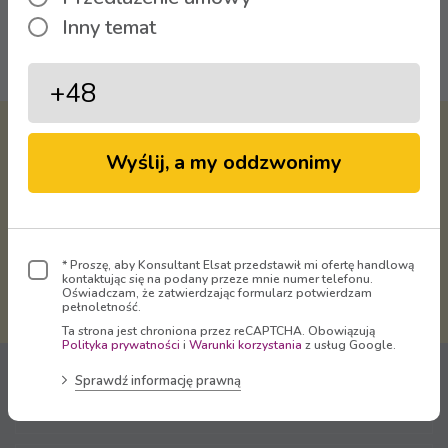
Inny temat
Oglądaj
Virtual Operator Sp. z o.o. -
Wyślij, a my oddzwonimy
właściciel marki
ELSAT
dostarcza
Telewizję, Internet i Telefon
na terenie Rudy Śląskiej, Bytomia,
Radzionkowa, Świętochłowic,
* Proszę, aby Konsultant Elsat przedstawił mi ofertę handlową
Mikołowa, Zabrza, Chorzowa, Gliwic
kontaktując się na podany przeze mnie numer telefonu.
i Katowic.
Oświadczam, że zatwierdzając formularz potwierdzam
pełnoletność.
Ta strona jest chroniona przez reCAPTCHA. Obowiązują
Polityka prywatności
i
Warunki korzystania
z usług Google.
Sprawdź informację prawną
Jesteśmy na rynku
od 1991 roku