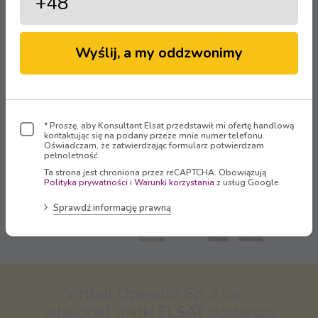
Strefa Klienta
Wyślij, a my oddzwonimy
Zaloguj się
* Proszę, aby Konsultant Elsat przedstawił mi ofertę handlową
kontaktując się na podany przeze mnie numer telefonu.
Oświadczam, że zatwierdzając formularz potwierdzam
pełnoletność.
Ta strona jest chroniona przez reCAPTCHA. Obowiązują
Polityka prywatności
i
Warunki korzystania
z usług Google.
Sprawdź informację prawną
Oglądaj
Virtual Operator Sp. z o.o. -
właściciel marki
ELSAT
dostarcza