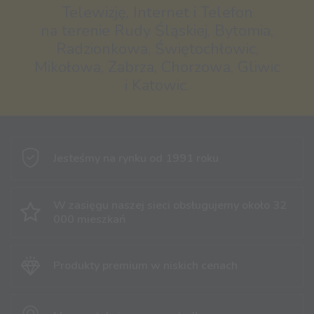
Telewizję, Internet i Telefon
na terenie Rudy Śląskiej, Bytomia,
Radzionkowa, Świętochłowic,
Mikołowa, Zabrza, Chorzowa, Gliwic
i Katowic.
Jesteśmy na rynku
od 1991 roku
W zasięgu naszej sieci obsługujemy
około 32
000 mieszkań
Produkty premium
w niskich cenach