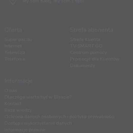
My som tukej,
my som z tąd!
Oferta
Strefa abonenta
Super paczki
Strefa Klienta
Internet
TV SMART GO
Telewizja
Centrum pomocy
Telefonia
Promocje dla Klientów
Dokumenty
Informacje
O nas
Dlaczego warto być w Elsacie?
Kontakt
Baza wiedzy
Ochrona danych osobowych i polityka prywatności
Dostęp i wykorzystanie danych
Informacje prawne