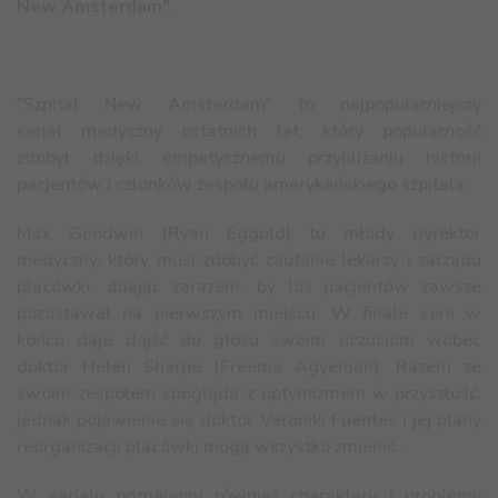
New Amsterdam"
.
"Szpital New Amsterdam" to najpopularniejszy
serial medyczny ostatnich lat, który popularność
zdobył dzięki empatycznemu przybliżaniu historii
pacjentów i członków zespołu amerykańskiego szpitala.
Max Goodwin (Ryan Eggold) to młody dyrektor
medyczny, który musi zdobyć zaufanie lekarzy i zarządu
placówki, dbając zarazem, by los pacjentów zawsze
pozostawał na pierwszym miejscu. W finale serii w
końcu daje dojść do głosu swoim uczuciom wobec
doktor Helen Sharpe (Freema Agyeman). Razem ze
swoim zespołem spogląda z optymizmem w przyszłość,
jednak pojawienie się doktor Veroniki Fuentes i jej plany
reorganizacji placówki mogą wszystko zmienić...
W serialu poznajemy również charaktery i problemy