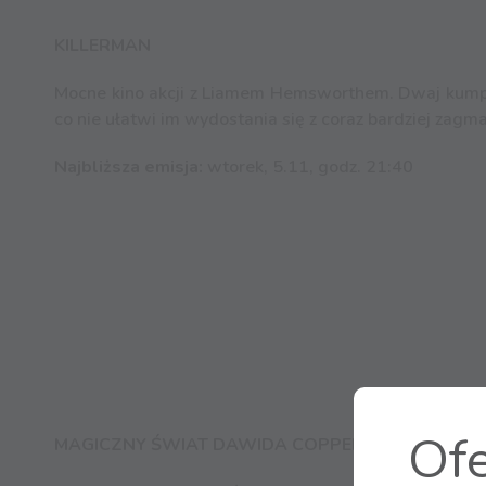
KILLERMAN
Mocne kino akcji z Liamem Hemsworthem. Dwaj kumple c
co nie ułatwi im wydostania się z coraz bardziej zagma
Najbliższa emisja:
wtorek, 5.11, godz. 21:40
Ofe
MAGICZNY ŚWIAT DAWIDA COPPERFIELDA