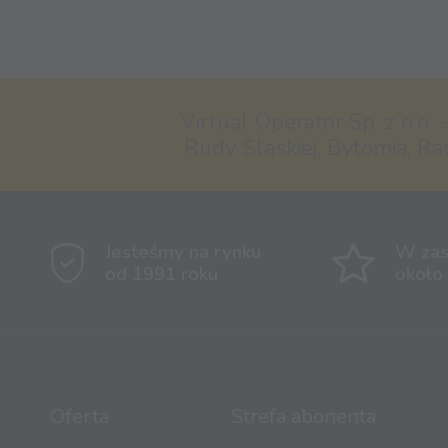
Virtual Operator Sp. z o.o. 
Rudy Śląskiej, Bytomia, Ra
Jesteśmy na rynku
W zas
od 1991 roku
około
Oferta
Strefa abonenta