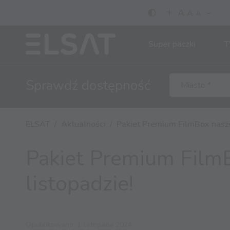
-
+
A
A
A
Super paczki
T
Sprawdź
dostępność
ELSAT
Aktualności
Pakiet Premium FilmBox naszy
Pakiet Premium Film
listopadzie!
Opublikowano: 1 listopada 2024