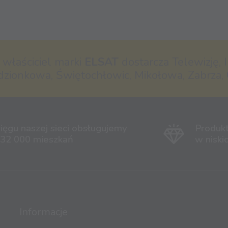
- właściciel marki
ELSAT
dostarcza Telewizję, I
dzionkowa, Świętochłowic, Mikołowa, Zabrza, 
ięgu naszej sieci obsługujemy
Produk
 32 000 mieszkań
w niski
Informacje