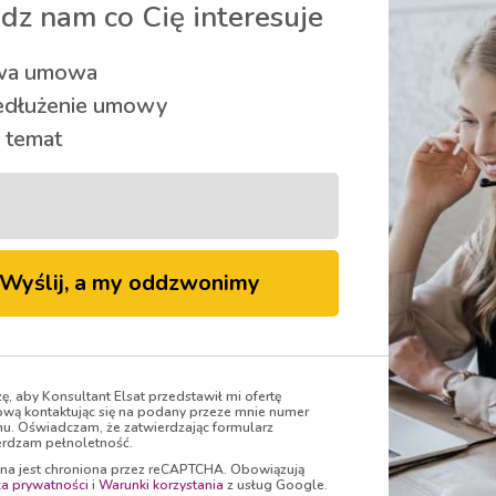
 który marzy o zostaniu sławnym pisarzem. W rolach główn
dz nam co Cię interesuje
a umowa
edłużenie umowy
 temat
TV Smart
- kanał nr 352,
Telewizja 4K
- kanał nr 190
(kanał dostępny w pakiecie Premium FilmBox)
Wyślij, a my oddzwonimy
Umieszczona w rodzinie zastępczej Jasmin robi wszystko, b
zę, aby Konsultant Elsat przedstawił mi ofertę
wą kontaktując się na podany przeze mnie numer
zapuścić korzenie w obcej ziemi”.
nu. Oświadczam, że zatwierdzając formularz
rdzam pełnoletność.
, 22.11, godz. 22:00
ona jest chroniona przez reCAPTCHA. Obowiązują
ka prywatności
i
Warunki korzystania
z usług Google.