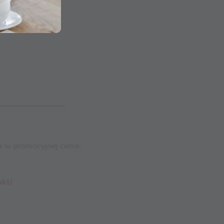
 w promocyjnej cenie:
akt/