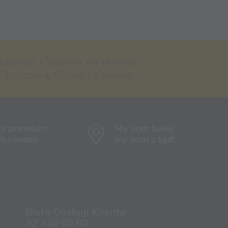
nternet i Telefon na terenie
Chorzowa, Gliwic i Katowic.
ty premium
My som tukej,
ch cenach
my som z tąd!
Biuro Obsługi Klienta:
32 440 60 60