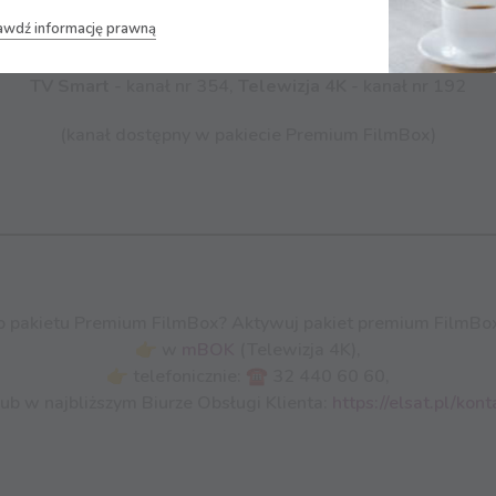
awdź informację prawną
TV Smart
- kanał nr 354,
Telewizja 4K
- kanał nr 192
(kanał dostępny w pakiecie Premium FilmBox)
o pakietu Premium FilmBox? Aktywuj pakiet premium FilmBox
👉 w
mBOK
(Telewizja 4K),
👉 telefonicznie: ☎ 32 440 60 60,
ub w najbliższym Biurze Obsługi Klienta:
https://elsat.pl/kont