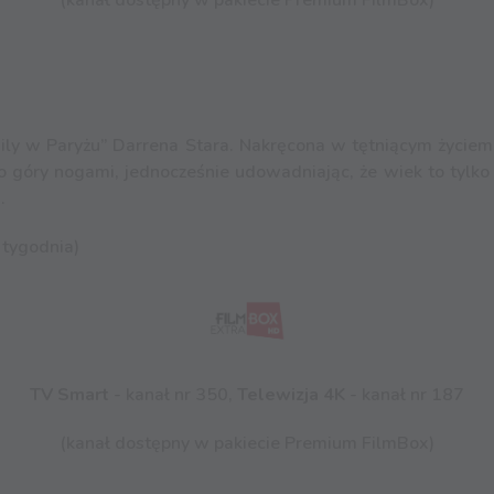
(kanał dostępny w pakiecie Premium FilmBox)
mily w Paryżu” Darrena Stara. Nakręcona w tętniącym życi
góry nogami, jednocześnie udowadniając, że wiek to tylko l
.
 tygodnia)
TV Smart
- kanał nr 350,
Telewizja 4K
- kanał nr 187
(kanał dostępny w pakiecie Premium FilmBox)