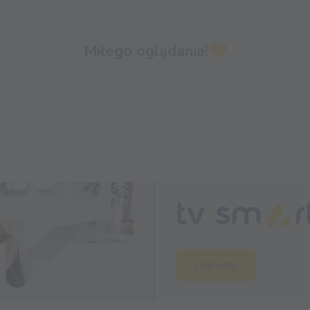
Miłego oglądania!💛
Oglądaj