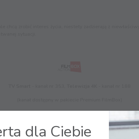
hcą zrobić interes życia, niestety zadzierają z niewłaściwym
twanej sytuacji.
TV Smart
- kanał nr 353,
Telewizja 4K
- kanał nr 188
(kanał dostępny w pakiecie Premium FilmBox)
rta dla Ciebie