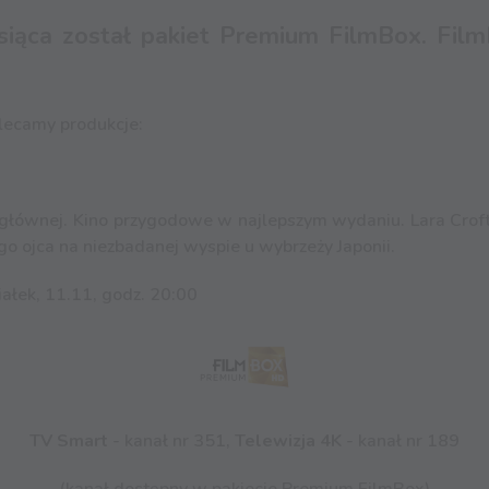
iąca został pakiet Premium FilmBox. Fil
lecamy produkcje:
i głównej. Kino przygodowe w najlepszym wydaniu. Lara Crof
o ojca na niezbadanej wyspie u wybrzeży Japonii.
iałek, 11.11, godz. 20:00
TV Smart
- kanał nr 351,
Telewizja 4K
- kanał nr 189