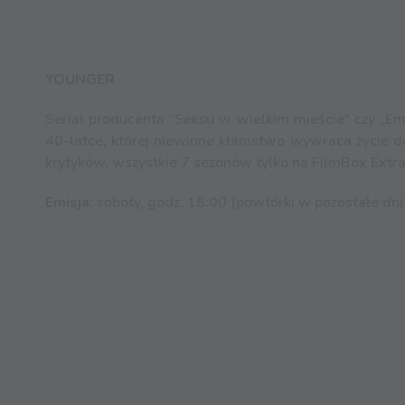
YOUNGER
Serial producenta “Seksu w wielkim mieście" czy „E
40-latce, której niewinne kłamstwo wywraca życie do 
krytyków, wszystkie 7 sezonów tylko na FilmBox Extra
Emisja:
soboty, godz. 18:00 (powtórki w pozostałe dni