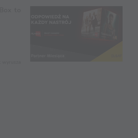
mBox to
t wyrusza