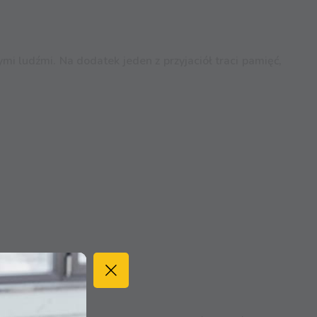
i ludźmi. Na dodatek jeden z przyjaciół traci pamięć,