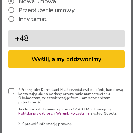
Nowa umowa
Fioletowy+, Zielony+)
Przedłużenie umowy
Inny temat
Włącz SCI FI.
To musi zobaczyć każdy fan fantastyki!
💛
Wyślij, a my oddzwonimy
Zobacz więcej aktualności
* Proszę, aby Konsultant Elsat przedstawił mi ofertę handlową
Strefa Klienta
kontaktując się na podany przeze mnie numer telefonu.
Oświadczam, że zatwierdzając formularz potwierdzam
pełnoletność.
Ta strona jest chroniona przez reCAPTCHA. Obowiązują
Zaloguj się
Polityka prywatności
i
Warunki korzystania
z usług Google.
Sprawdź informację prawną