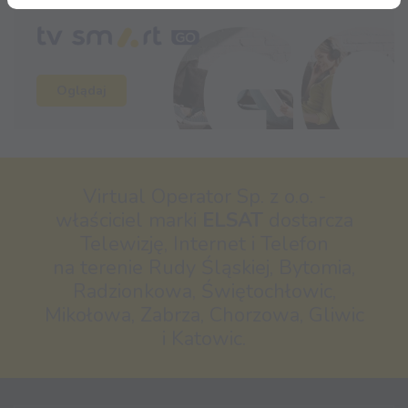
Oglądaj
Virtual Operator Sp. z o.o. -
właściciel marki
ELSAT
dostarcza
Telewizję, Internet i Telefon
na terenie Rudy Śląskiej, Bytomia,
Radzionkowa, Świętochłowic,
Mikołowa, Zabrza, Chorzowa, Gliwic
i Katowic.