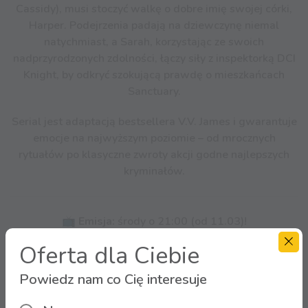
Cassidy), musi stoczyć walkę o dobre imię swojej córki,
Harper. Podejrzenia padają na dziewczynę niemal
natychmiast, a Sarah, korzystając ze swoich
nadprzyrodzonych zdolności, łączy siły z inspektorką DCI
Knight, by odkryć szokującą prawdę o mieszkańcach
Sanctuary.
Serial jest adaptacją bestsellera V.V. James i gwarantuje
emocje na najwyższym poziomie – od mrocznych
rytuałów po klasyczne zwroty akcji godne najlepszych
kryminałów.
📺
Emisja:
środy o 21:00 (od 11.03)!
Oferta dla Ciebie
Powiedz nam co Cię interesuje
🔌
Kanał:
SCI FI
➡️
Telewizja 4K
– pozycja
248
(pakiety Niebieski+,