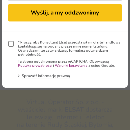
Strefa Klienta
Wyślij, a my oddzwonimy
Zaloguj się
* Proszę, aby Konsultant Elsat przedstawił mi ofertę handlową
kontaktując się na podany przeze mnie numer telefonu.
Oświadczam, że zatwierdzając formularz potwierdzam
pełnoletność.
Ta strona jest chroniona przez reCAPTCHA. Obowiązują
Polityka prywatności
i
Warunki korzystania
z usług Google.
Oglądaj
Sprawdź informację prawną
Virtual Operator Sp. z o.o. -
właściciel marki
ELSAT
dostarcza
Telewizję, Internet i Telefon
na terenie Rudy Śląskiej, Bytomia,