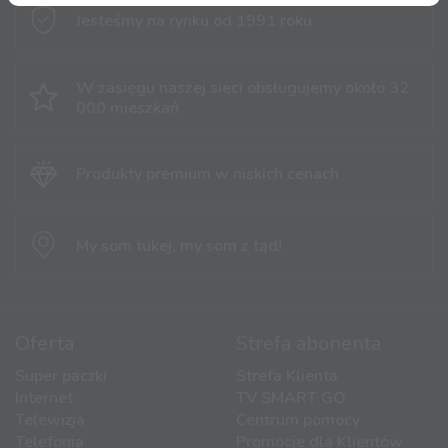
Jesteśmy na rynku
od 1991 roku
W zasięgu naszej sieci obsługujemy
około 32
000 mieszkań
Produkty premium
w niskich cenach
My som tukej,
my som z tąd!
Oferta
Strefa abonenta
Super paczki
Strefa Klienta
Internet
TV SMART GO
Telewizja
Centrum pomocy
Telefonia
Promocje dla Klientów