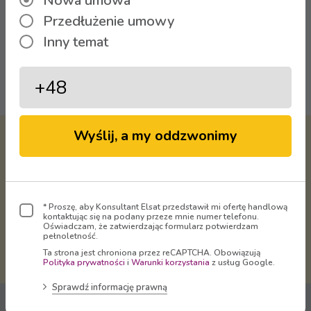
Nowa umowa
Przedłużenie umowy
Inny temat
Oglądaj
Wyślij, a my oddzwonimy
Virtual Operator Sp. z o.o. -
właściciel marki
ELSAT
dostarcza
Telewizję, Internet i Telefon
na terenie Rudy Śląskiej, Bytomia,
* Proszę, aby Konsultant Elsat przedstawił mi ofertę handlową
Radzionkowa, Świętochłowic,
kontaktując się na podany przeze mnie numer telefonu.
Oświadczam, że zatwierdzając formularz potwierdzam
Mikołowa, Zabrza, Chorzowa, Gliwic
pełnoletność.
i Katowic.
Ta strona jest chroniona przez reCAPTCHA. Obowiązują
Polityka prywatności
i
Warunki korzystania
z usług Google.
Sprawdź informację prawną