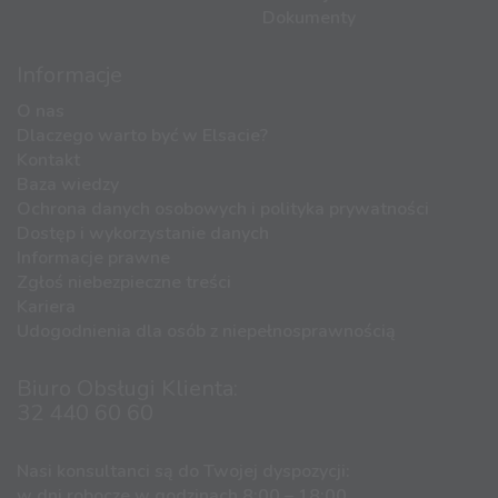
Dokumenty
Informacje
O nas
Dlaczego warto być w Elsacie?
Kontakt
Baza wiedzy
Ochrona danych osobowych i polityka prywatności
Dostęp i wykorzystanie danych
Informacje prawne
Zgłoś niebezpieczne treści
Kariera
Udogodnienia dla osób z niepełnosprawnością
Biuro Obsługi Klienta:
32 440 60 60
Nasi konsultanci są do Twojej dyspozycji:
w dni robocze w godzinach 8:00 – 18:00