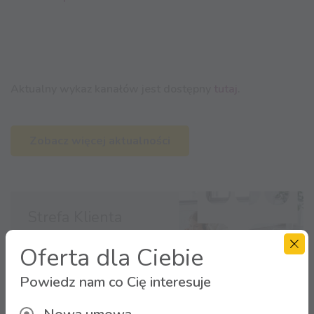
Aktualny wykaz kanałów jest dostępny
tutaj
.
Zobacz więcej aktualności
Strefa Klienta
Oferta dla Ciebie
Zaloguj się
Powiedz nam co Cię interesuje