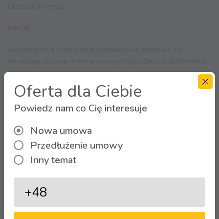
Obsługi Klienta:
mBOK
Szczegółowe informacje kontaktowe znajdują się
na naszej stronie internetowej –
https://elsat.pl/kontakt
.
Oferta dla Ciebie
Życzymy miłego dnia! 💜
Powiedz nam co Cię interesuje
Nowa umowa
Zobacz więcej aktualności
Przedłużenie umowy
Inny temat
Strefa Klienta