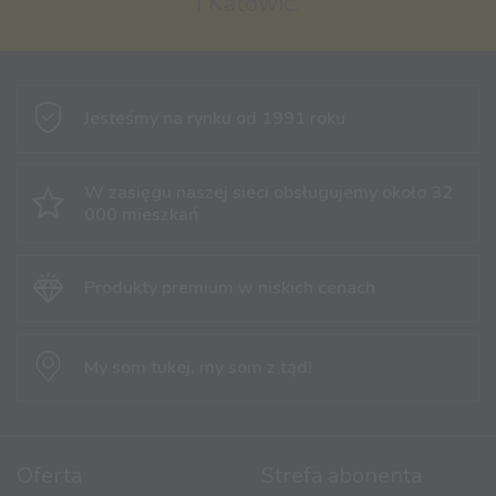
i Katowic.
Jesteśmy na rynku
od 1991 roku
W zasięgu naszej sieci obsługujemy
około 32
000 mieszkań
Produkty premium
w niskich cenach
My som tukej,
my som z tąd!
Oferta
Strefa abonenta