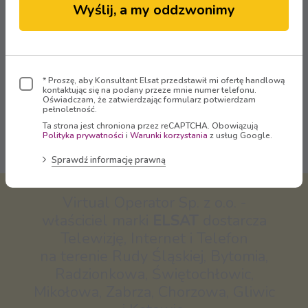
Zaloguj się
Wyślij, a my oddzwonimy
* Proszę, aby Konsultant Elsat przedstawił mi ofertę handlową
kontaktując się na podany przeze mnie numer telefonu.
Oświadczam, że zatwierdzając formularz potwierdzam
pełnoletność.
Oglądaj
Ta strona jest chroniona przez reCAPTCHA. Obowiązują
Polityka prywatności
i
Warunki korzystania
z usług Google.
Sprawdź informację prawną
Virtual Operator Sp. z o.o. -
właściciel marki
ELSAT
dostarcza
Telewizję, Internet i Telefon
na terenie Rudy Śląskiej, Bytomia,
Radzionkowa, Świętochłowic,
Mikołowa, Zabrza, Chorzowa, Gliwic