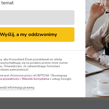
 temat
Wyślij, a my oddzwonimy
Oglądaj
zę, aby Konsultant Elsat przedstawił mi ofertę
wą kontaktując się na podany przeze mnie numer
nu. Oświadczam, że zatwierdzając formularz
rdzam pełnoletność.
ona jest chroniona przez reCAPTCHA. Obowiązują
ka prywatności
i
Warunki korzystania
z usług Google.
- właściciel marki
ELSAT
dostarcza Telewizję, I
awdź informację prawną
dzionkowa, Świętochłowic, Mikołowa, Zabrza, 