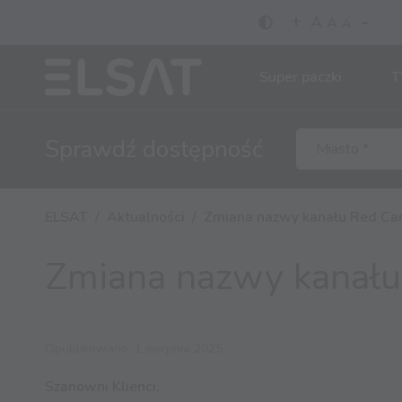
-
+
A
A
A
Super paczki
T
Sprawdź
dostępność
ELSAT
Aktualności
Zmiana nazwy kanału Red C
Zmiana nazwy kanał
Opublikowano: 1 sierpnia 2025
Szanowni Klienci,