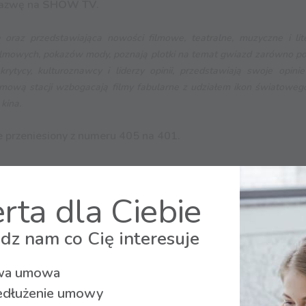
nazwę na
SHOW TV
.
 oraz przedstawiająca nowości filmowe, teatralne, muzyczne i lit
filmowych, pokazów mody, poznają plotki na temat gwiazd zarówno po
tycy, kulturoznawcy i liderzy opinii, przedstawiają swoje opini
ową stacji wzbogacają filmy fabularne z udziałem ikon światowego
kina.
e przeniesiony z numeru 405 na 401.
rta dla Ciebie
dz nam co Cię interesuje
a umowa
edłużenie umowy