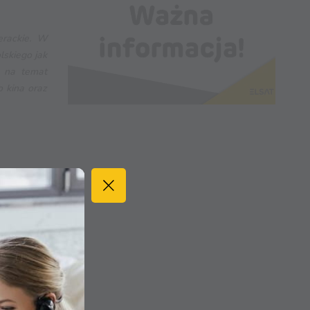
erackie. W
lskiego jak
e na temat
 kina oraz