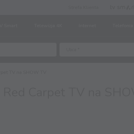
Strefa Klienta
V Smart
Telewizja 4K
Internet
Telefonia
arpet TV na SHOW TV
u Red Carpet TV na SH