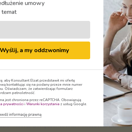
edłużenie umowy
 temat
Wyślij, a my oddzwonimy
Oglądaj
zę, aby Konsultant Elsat przedstawił mi ofertę
wą kontaktując się na podany przeze mnie numer
nu. Oświadczam, że zatwierdzając formularz
rdzam pełnoletność.
ona jest chroniona przez reCAPTCHA. Obowiązują
ka prywatności
i
Warunki korzystania
z usług Google.
awdź informację prawną
- właściciel marki
ELSAT
dostarcza Telewizję, I
dzionkowa, Świętochłowic, Mikołowa, Zabrza, 