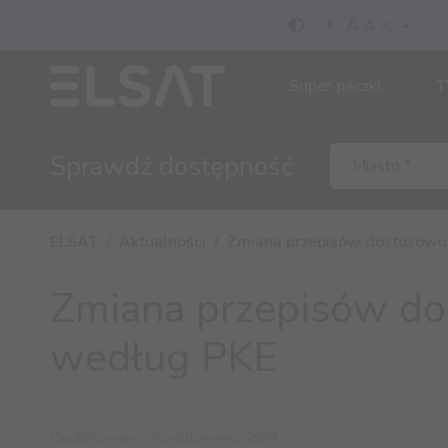
-
+
A
A
A
Super paczki
T
Sprawdź
dostępność
ELSAT
Aktualności
Zmiana przepisów dostosowu
Zmiana przepisów do
według PKE
Opublikowano: 9 października 2024