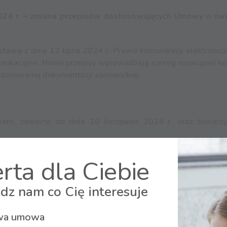
 2024 r. – zmiana przepisów dostosowujących Umowy o św
tawa z dnia 12 lipca 2024 r. Prawo komunikacji elektroniczn
nikacyjne. Nowe przepisy wprowadzają szereg rozwiązań ko
 stosowanej dokumentacji abonenckiej.
em, zawarte do dnia 10 listopada 2024 r. oraz towarzy
rta dla Ciebie
 Państwa uprawnień.
dz nam co Cię interesuje
a umowa