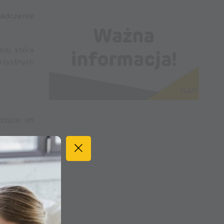
iadczenie
ej, która
rzystnych
szące im