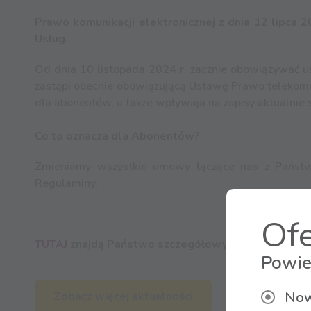
Prawo komunikacji elektronicznej z dnia 12 lipca
Usług.
Od dnia 10 listopada 2024 r. zacznie obowiązywać us
zastąpi obecnie obowiązującą Ustawę Prawo telekomu
dla abonentów, a także wpływają na zapisy aktualnie
Co to oznacza dla Abonentów?
Zmieniamy wszystkie umowy łączące nas z Państw
Regulaminy.
Ofe
TUTAJ
znajdą Państwo szczegółowy wykaz zmian i
Powie
Now
Zobacz więcej aktualności