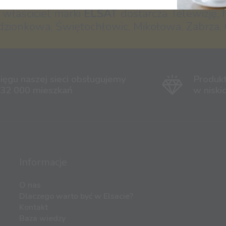
- właściciel marki
ELSAT
dostarcza Telewizję, I
dzionkowa, Świętochłowic, Mikołowa, Zabrza, 
ięgu naszej sieci obsługujemy
Produk
 32 000 mieszkań
w niski
Informacje
O nas
Dlaczego warto być w Elsacie?
Kontakt
Baza wiedzy