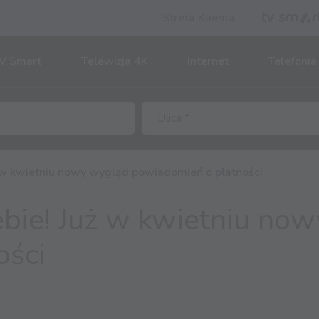
Strefa Klienta
V Smart
Telewizja 4K
Internet
Telefonia
ż w kwietniu nowy wygląd powiadomień o płatności
ebie! Już w kwietniu no
ości