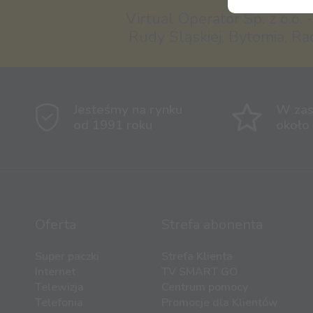
Virtual Operator Sp. z o.o. 
Rudy Śląskiej, Bytomia, Ra
Jesteśmy na rynku
W zas
od 1991 roku
około
Oferta
Strefa abonenta
Super paczki
Strefa Klienta
Internet
TV SMART GO
Telewizja
Centrum pomocy
Telefonia
Promocje dla Klientów