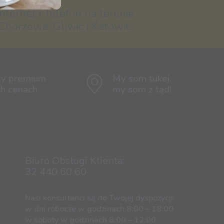
nternet i Telefon na terenie
Chorzowa, Gliwic i Katowic.
ty premium
My som tukej,
ch cenach
my som z tąd!
Biuro Obsługi Klienta:
32 440 60 60
Nasi konsultanci są do Twojej dyspozycji:
w dni robocze w godzinach 8:00 – 18:00
w soboty w godzinach 8:00 – 12:00