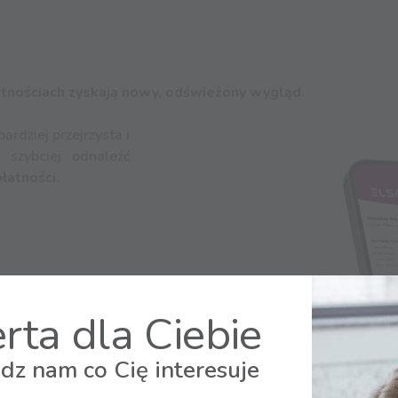
atnościach zyskają nowy, odświeżony wygląd
.
rdziej przejrzysta i
szybciej odnaleźć
łatności.
J.
rta dla Ciebie
dz nam co Cię interesuje