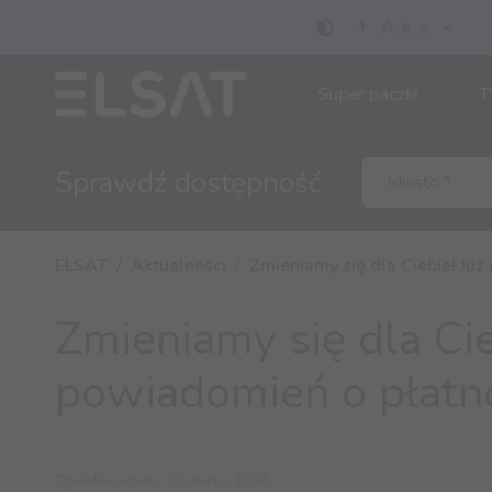
-
+
A
A
A
Super paczki
T
Sprawdź
dostępność
ELSAT
Aktualności
Zmieniamy się dla Ciebie! Ju
Zmieniamy się dla Ci
powiadomień o płatn
Opublikowano: 24 marca 2026