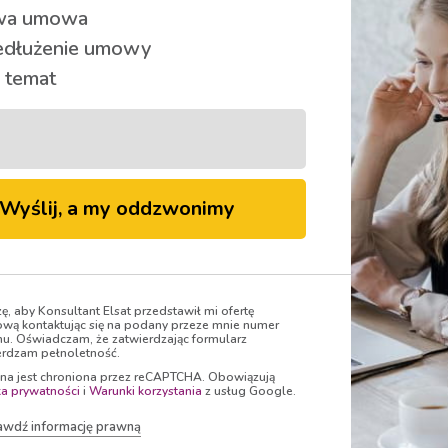
a umowa
edłużenie umowy
 temat
Wyślij, a my oddzwonimy
Oglądaj
zę, aby Konsultant Elsat przedstawił mi ofertę
wą kontaktując się na podany przeze mnie numer
nu. Oświadczam, że zatwierdzając formularz
rdzam pełnoletność.
ona jest chroniona przez reCAPTCHA. Obowiązują
ka prywatności
i
Warunki korzystania
z usług Google.
awdź informację prawną