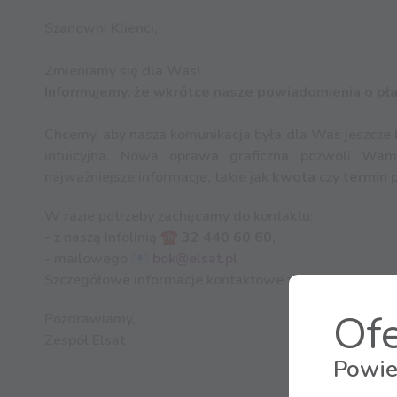
Szanowni Klienci,
Zmieniamy się dla Was!
Informujemy, że wkrótce nasze powiadomienia o pł
Chcemy, aby nasza komunikacja była dla Was jeszcze ba
intuicyjna. Nowa oprawa graficzna pozwoli Wam 
najważniejsze informacje, takie jak
kwota
czy
termin p
W razie potrzeby zachęcamy do kontaktu:
- z naszą Infolinią ☎️
32 440 60 60
,
- mailowego 📧
bok@elsat.pl
Szczegółowe informacje kontaktowe znajdują się
TUTA
Ofe
Pozdrawiamy,
Zespół Elsat
Powie