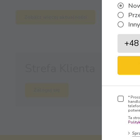
Now
Prz
Zobacz więcej aktualności
Inny
Strefa Klienta
Zaloguj się
* Pros
handlo
telefo
potwie
Ta str
Polity
Spr